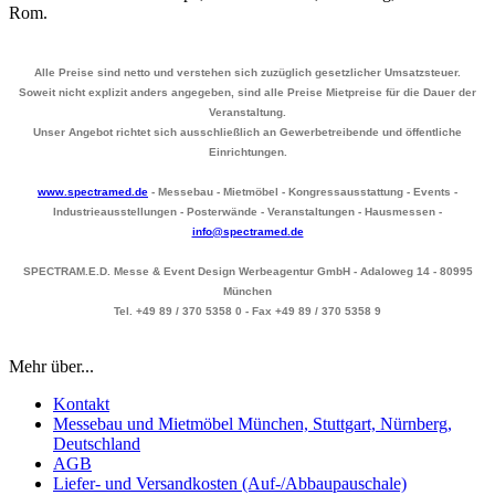
Rom.
Alle Preise sind netto und verstehen sich zuzüglich gesetzlicher Umsatzsteuer.
Soweit nicht explizit anders angegeben, sind alle Preise Mietpreise für die Dauer der
Veranstaltung.
Unser Angebot richtet sich ausschließlich an Gewerbetreibende und öffentliche
Einrichtungen.
www.spectramed.de
- Messebau - Mietmöbel - Kongressausstattung - Events -
Industrieausstellungen - Posterwände - Veranstaltungen - Hausmessen -
info@spectramed.de
SPECTRAM.E.D. Messe & Event Design Werbeagentur GmbH - Adaloweg 14 - 80995
München
Tel. +49 89 / 370 5358 0 - Fax +49 89 / 370 5358 9
Mehr über...
Kontakt
Messebau und Mietmöbel München, Stuttgart, Nürnberg,
Deutschland
AGB
Liefer- und Versandkosten (Auf-/Abbaupauschale)