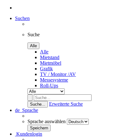
Suchen
Suche
Alle
Alle
Mietstand
Mietmöbel
Grafik
TV / Monitor /AV
Messesysteme
Roll-Ups
Erweiterte Suche
Suche...
de
Sprache
Sprache auswählen
Kundenlogin