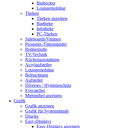
Barhocker
Loungemobiliar
Theken
Theken anzeigen
Bartheke
Infotheke
PC-Theken
Sideboards/Vitrinen
Prospekt-/Tütenständer
Rednerpulte
TV/Technik
Küchenausstattung
Acrylaufsteller
Loungemobiliar
Beleuchtung
Aufsteller
Diverses / Hygieneschutz
Eyecatcher
Mietmöbel anzeigen
Grafik
Grafik anzeigen
Grafik für Systemstände
Drucke
Easy-Displays
Easy-Displays anzeigen