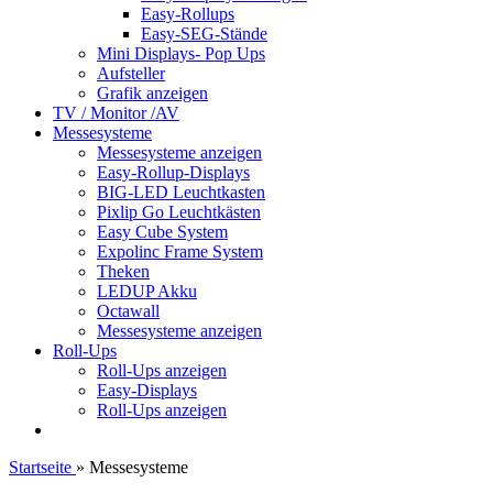
Easy-Rollups
Easy-SEG-Stände
Mini Displays- Pop Ups
Aufsteller
Grafik anzeigen
TV / Monitor /AV
Messesysteme
Messesysteme anzeigen
Easy-Rollup-Displays
BIG-LED Leuchtkasten
Pixlip Go Leuchtkästen
Easy Cube System
Expolinc Frame System
Theken
LEDUP Akku
Octawall
Messesysteme anzeigen
Roll-Ups
Roll-Ups anzeigen
Easy-Displays
Roll-Ups anzeigen
Startseite
»
Messesysteme