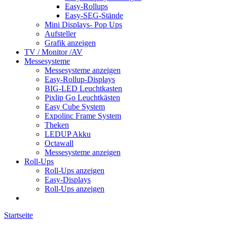
Easy-Rollups
Easy-SEG-Stände
Mini Displays- Pop Ups
Aufsteller
Grafik anzeigen
TV / Monitor /AV
Messesysteme
Messesysteme anzeigen
Easy-Rollup-Displays
BIG-LED Leuchtkasten
Pixlip Go Leuchtkästen
Easy Cube System
Expolinc Frame System
Theken
LEDUP Akku
Octawall
Messesysteme anzeigen
Roll-Ups
Roll-Ups anzeigen
Easy-Displays
Roll-Ups anzeigen
Startseite