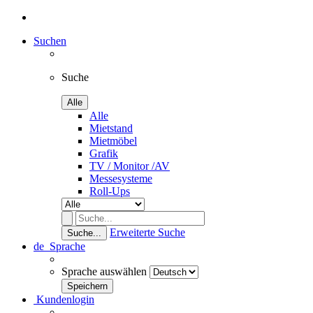
Suchen
Suche
Alle
Alle
Mietstand
Mietmöbel
Grafik
TV / Monitor /AV
Messesysteme
Roll-Ups
Erweiterte Suche
Suche...
de
Sprache
Sprache auswählen
Kundenlogin