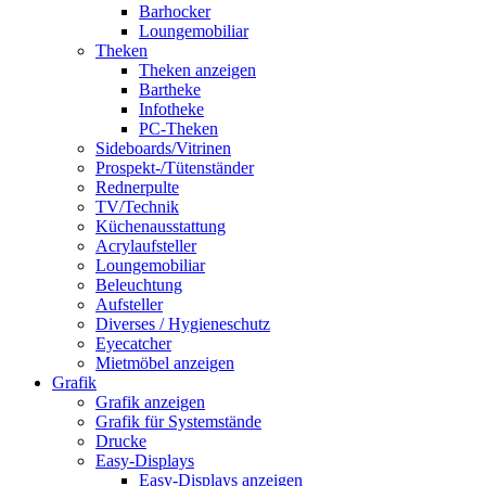
Barhocker
Loungemobiliar
Theken
Theken anzeigen
Bartheke
Infotheke
PC-Theken
Sideboards/Vitrinen
Prospekt-/Tütenständer
Rednerpulte
TV/Technik
Küchenausstattung
Acrylaufsteller
Loungemobiliar
Beleuchtung
Aufsteller
Diverses / Hygieneschutz
Eyecatcher
Mietmöbel anzeigen
Grafik
Grafik anzeigen
Grafik für Systemstände
Drucke
Easy-Displays
Easy-Displays anzeigen