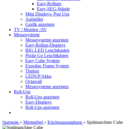
Easy-Rollups
Easy-SEG-Stände
Mini Displays- Pop Ups
Aufsteller
Grafik anzeigen
TV / Monitor /AV
Messesysteme
Messesysteme anzeigen
Easy-Rollup-Displays
BIG-LED Leuchtkasten
Pixlip Go Leuchtkästen
Easy Cube System
Expolinc Frame System
Theken
LEDUP Akku
Octawall
Messesysteme anzeigen
Roll-Ups
Roll-Ups anzeigen
Easy-Displays
Roll-Ups anzeigen
Startseite
»
Mietmöbel
»
Küchenausstattung
»
Spülmaschine Cube