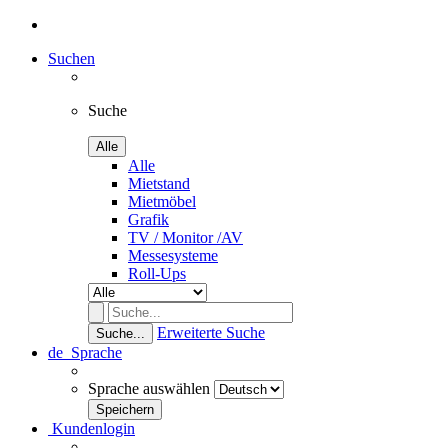
Suchen
Suche
Alle
Alle
Mietstand
Mietmöbel
Grafik
TV / Monitor /AV
Messesysteme
Roll-Ups
Erweiterte Suche
Suche...
de
Sprache
Sprache auswählen
Kundenlogin