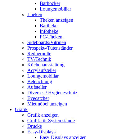
Barhocker
Loungemobiliar
Theken
Theken anzeigen
Bartheke
Infotheke
PC-Theken
Sideboards/Vitrinen
Prospekt-/Tütenständer
Rednerpulte
TV/Technik
Küchenausstattung
Acrylaufsteller
Loungemobiliar
Beleuchtung
Aufsteller
Diverses / Hygieneschutz
Eyecatcher
Mietmöbel anzeigen
Grafik
Grafik anzeigen
Grafik für Systemstände
Drucke
Easy-Displays
Easy-Displays anzeigen