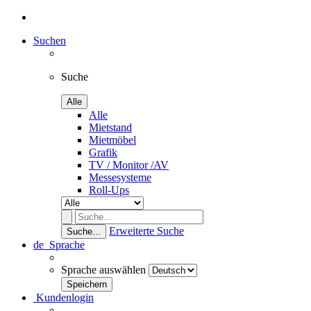
Suchen
Suche
Alle
Alle
Mietstand
Mietmöbel
Grafik
TV / Monitor /AV
Messesysteme
Roll-Ups
Erweiterte Suche
Suche...
de
Sprache
Sprache auswählen
Kundenlogin