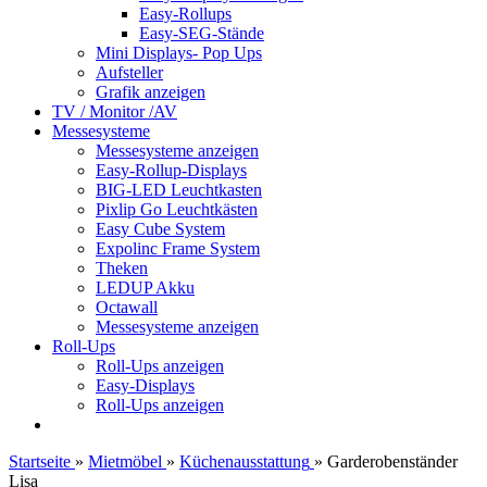
Easy-Rollups
Easy-SEG-Stände
Mini Displays- Pop Ups
Aufsteller
Grafik anzeigen
TV / Monitor /AV
Messesysteme
Messesysteme anzeigen
Easy-Rollup-Displays
BIG-LED Leuchtkasten
Pixlip Go Leuchtkästen
Easy Cube System
Expolinc Frame System
Theken
LEDUP Akku
Octawall
Messesysteme anzeigen
Roll-Ups
Roll-Ups anzeigen
Easy-Displays
Roll-Ups anzeigen
Startseite
»
Mietmöbel
»
Küchenausstattung
»
Garderobenständer
Lisa