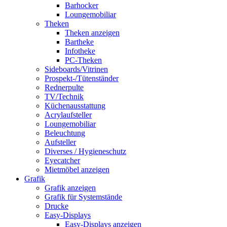
Barhocker
Loungemobiliar
Theken
Theken anzeigen
Bartheke
Infotheke
PC-Theken
Sideboards/Vitrinen
Prospekt-/Tütenständer
Rednerpulte
TV/Technik
Küchenausstattung
Acrylaufsteller
Loungemobiliar
Beleuchtung
Aufsteller
Diverses / Hygieneschutz
Eyecatcher
Mietmöbel anzeigen
Grafik
Grafik anzeigen
Grafik für Systemstände
Drucke
Easy-Displays
Easy-Displays anzeigen